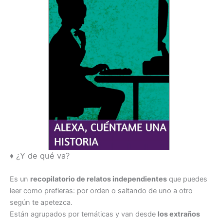
♦ ¿Y de qué va?
Es un
recopilatorio de relatos independientes
que puedes
leer como prefieras: por orden o saltando de uno a otro
según te apetezca.
Están agrupados por temáticas y van desde
los extraños