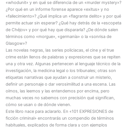
«
whodunit
» y en qué se diferencia de un «
murder mystery
»?
¿Por qué en un informe forense aparece «
exitus
» y no
«fallecimiento»? ¿Qué implica un «flagrante delito» y por qué
permite actuar sin esperar? ¿Qué hay detrás de la «escopeta
de Chéjov» y por qué hay que dispararla? ¿De dónde salen
términos como «morgue», «germanía» o la «sonrisa de
Glasgow»?
Las novelas negras, las series policiacas, el cine y el
true
crime
están llenos de palabras y expresiones que se repiten
una y otra vez. Algunas pertenecen al lenguaje técnico de la
investigación, la medicina legal o los tribunales; otras son
etiquetas narrativas que ayudan a construir un misterio,
definir un personaje o dar verosimilitud a una escena. Las
oímos, las leemos y las entendemos por encima, pero
muchas veces no sabemos con precisión qué significan,
cómo se usan o de dónde vienen.
Este libro nace para aclararlo. En «101 EXPRESIONES de
ficción criminal» encontrarás un compendio de términos
habituales, explicados de forma clara y con ejemplos