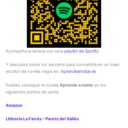
Acompaña la lectura con esta
playlist
de Spotify
.
Y descubre todos los secretos para convertirte en un buen
escritor de novela negra en:
Aprendeamatar.es
Puedes conseguir la novela
Aprende a matar
en los
siguientes puntos de venta:
Amazon
Llibreria La Farrés – Parets del Vallès