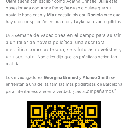
Clara
sueña con escribir como Agatha Christie;
Julia
está
obsesionada con Anne Perry;
Beca
solo quiere que su
novio le haga caso y
Mía
necesita olvidar.
Daniela
cree que
hay una conspiración en marcha y
Layla
ha llevado galletas.
emana de vacaciones en el campo para asistir
Una s
a un taller de novela policíaca, una escritora
mediática como profesora, seis futuras novelistas y
un asesinato.
Nadie les dijo que las prácticas serían tan
realistas.
Los investigadores
Georgina Bruned
y
Alonso Smith
se
enfrentan a una de las familias más poderosas de Barcelona
ompañamos?
para intentar esclarecer la verdad. ¿Les ac