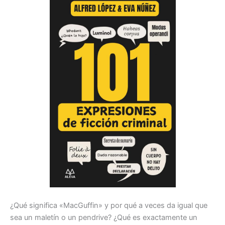
¿Qué significa «
MacGuffin
» y por qué a veces da igual que
sea un maletín o un
pendrive
? ¿Qué es exactamente un