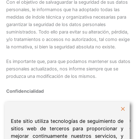
Con el objetivo de salvaguardar la seguridad de sus datos
personales, le informamos que ha adoptado todas las
medidas de índole técnica y organizativa necesarias para
garantizar la seguridad de los datos personales
suministrados. Todo ello para evitar su alteración, pérdida,
y/o tratamientos o accesos no autorizados, tal como exige
la normativa, si bien la seguridad absoluta no existe.
Es importante que, para que podamos mantener sus datos
personales actualizados, nos informe siempre que se
produzca una modificación de los mismos.
Confidencialidad
Sus datos serán tratados con el máximo celo y
confidencialidad. No cederemos ni comunicaremos a
ningún tercero sus datos, excepto en los casos legalmente
Este sitio utiliza tecnologías de seguimiento de
previstos, o salvo que el interesado nos hubiera autorizado
sitios web de terceros para proporcionar y
expresamente.
mejorar continuamente nuestros servicios, y