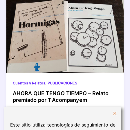
,
Cuentos y Relatos
PUBLICACIONES
AHORA QUE TENGO TIEMPO – Relato
premiado por T’Acompanyem
Agradecida a la asociación Barcelonesa
T’acompanyem por este premio a mi relato, AHORA
QUE TENGO TIEMPO, en su concurso de […]
Este sitio utiliza tecnologías de seguimiento de