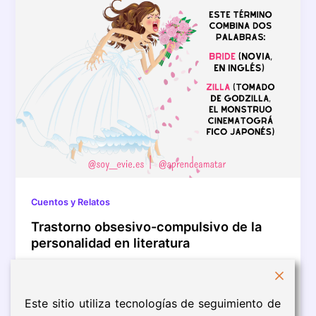
Cuentos y Relatos
Trastorno obsesivo-compulsivo de la
personalidad en literatura
Como parte del curso Psicopatología en los
personajes literarios (UNED), he trabajado un texto
inspirado en uno de mis propios […]
Este sitio utiliza tecnologías de seguimiento de