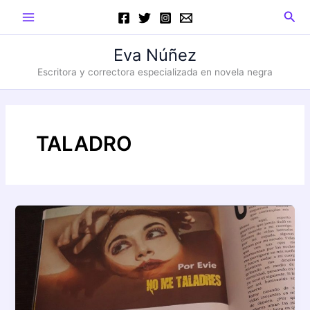
Ir
Main
Busc
al
Menu
contenido
Eva Núñez
Escritora y correctora especializada en novela negra
TALADRO