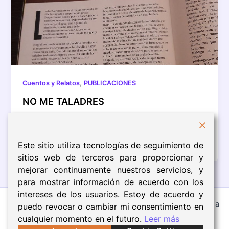
,
Cuentos y Relatos
PUBLICACIONES
NO ME TALADRES
Os dejo con esta historia que podéis leer en la
revista El Club de la Fábula – No me taladres ¿Qué
[…]
Este sitio utiliza tecnologías de seguimiento de
sitios web de terceros para proporcionar y
mejorar continuamente nuestros servicios, y
para mostrar información de acuerdo con los
intereses de los usuarios. Estoy de acuerdo y
Todos los derechos © 2026 Eva Núñez | Funciona gracias a
puedo revocar o cambiar mi consentimiento en
Tema Astra para WordPress
cualquier momento en el futuro.
Leer más