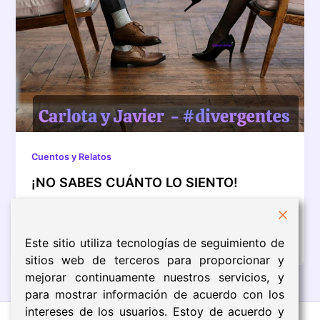
Cuentos y Relatos
¡NO SABES CUÁNTO LO SIENTO!
—Carlota, puedes hacerlo. Al más puro estilo de una
coacher emocional mi yo reflejado en el espejo del
dormitorio repite […]
Este sitio utiliza tecnologías de seguimiento de
sitios web de terceros para proporcionar y
mejorar continuamente nuestros servicios, y
para mostrar información de acuerdo con los
intereses de los usuarios. Estoy de acuerdo y