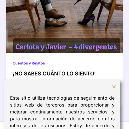
Cuentos y Relatos
¡NO SABES CUÁNTO LO SIENTO!
—Carlota, puedes hacerlo. Al más puro estilo de una
coacher emocional mi yo reflejado en el espejo del
dormitorio repite […]
Este sitio utiliza tecnologías de seguimiento de
sitios web de terceros para proporcionar y
mejorar continuamente nuestros servicios, y
para mostrar información de acuerdo con los
intereses de los usuarios. Estoy de acuerdo y