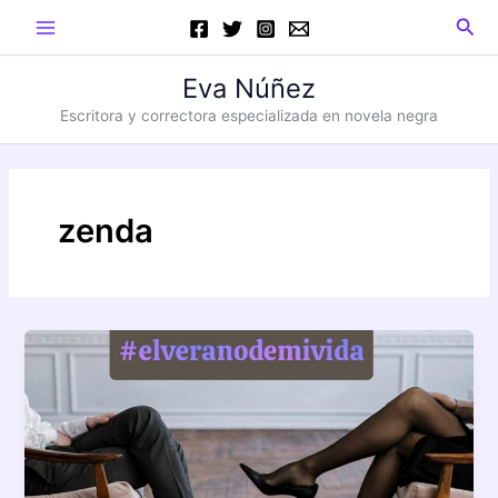
Ir
Main
Busc
al
Menu
contenido
Eva Núñez
Escritora y correctora especializada en novela negra
zenda