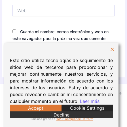
Web
Guarda mi nombre, correo electrónico y web en
este navegador para la próxima vez que comente.
Este sitio utiliza tecnologías de seguimiento de
sitios web de terceros para proporcionar y
mejorar continuamente nuestros servicios, y
para mostrar información de acuerdo con los
intereses de los usuarios. Estoy de acuerdo y
Todos los derechos © 2026 Eva Núñez | Funciona gracias a
puedo revocar o cambiar mi consentimiento en
Tema Astra para WordPress
cualquier momento en el futuro.
Leer más
Accept
Cookie Settings
Aviso Legal
Decline
Política de Cookies
Funciona gracias a
WPLP Compliance Platform
Política de Privacidad