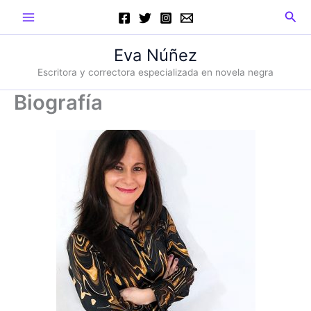
Ir
Main
Busc
al
Menu
contenido
Eva Núñez
Escritora y correctora especializada en novela negra
Biografía