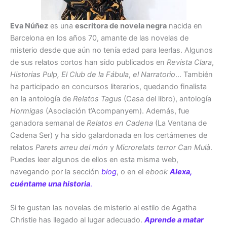
Eva Núñez
es una
escritora de novela negra
nacida en
Barcelona en los años 70, amante de las novelas de
misterio desde que aún no tenía edad para leerlas. Algunos
de sus relatos cortos han sido publicados en
Revista Clara
,
Historias Pulp, El
Club de la Fábula
,
el Narratorio
… También
ha participado en concursos literarios, quedando finalista
en la antología de
Relatos Tagus
(Casa del libro), antología
Hormigas
(Asociación t’Acompanyem). Además, fue
ganadora semanal de
Relatos en Cadena
(La Ventana de
Cadena Ser) y ha sido galardonada en los certámenes de
relatos
Parets arreu del món
y
Microrelats terror Can Mulà
.
Puedes leer algunos de ellos en esta misma web,
navegando por la sección
blog
, o en el
ebook
Alexa,
cuéntame una historia
.
Si te gustan las novelas de misterio al estilo de Agatha
Christie has llegado al lugar adecuado.
Aprende a matar