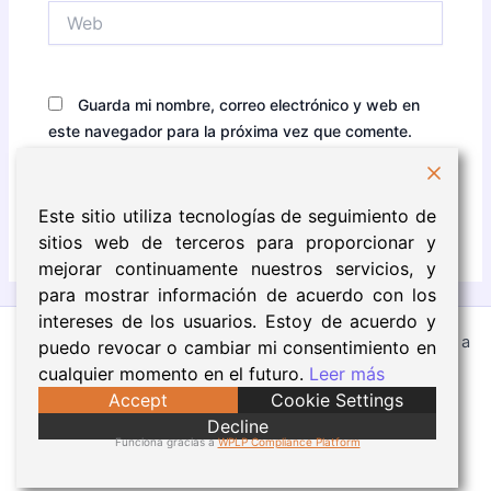
Web
Guarda mi nombre, correo electrónico y web en
este navegador para la próxima vez que comente.
Este sitio utiliza tecnologías de seguimiento de
sitios web de terceros para proporcionar y
mejorar continuamente nuestros servicios, y
para mostrar información de acuerdo con los
intereses de los usuarios. Estoy de acuerdo y
Todos los derechos © 2026 Eva Núñez | Funciona gracias a
puedo revocar o cambiar mi consentimiento en
Tema Astra para WordPress
cualquier momento en el futuro.
Leer más
Accept
Cookie Settings
Aviso Legal
Decline
Política de Cookies
Funciona gracias a
WPLP Compliance Platform
Política de Privacidad