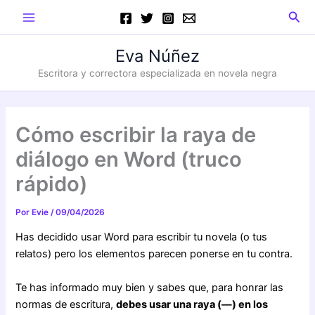
Ir
Main
Busc
al
Menu
contenido
Eva Núñez
Escritora y correctora especializada en novela negra
Cómo escribir la raya de
diálogo en Word (truco
rápido)
Por
Evie
/
09/04/2026
Has decidido usar Word para escribir tu novela (o tus
relatos) pero los elementos parecen ponerse en tu contra.
Te has informado muy bien y sabes que, para honrar las
normas de escritura,
debes usar una raya (—) en los