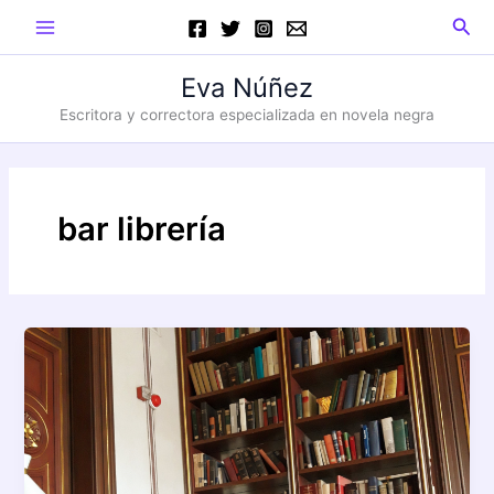
Ir
Main
Busc
al
Menu
contenido
Eva Núñez
Escritora y correctora especializada en novela negra
bar librería