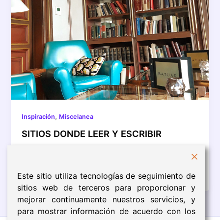
,
Inspiración
Miscelanea
SITIOS DONDE LEER Y ESCRIBIR
Como buena lectora y escritora wannabe, me
encantan las librerías y bibliotecas. Cuando visito
una ciudad, las incluyo como parte […]
Este sitio utiliza tecnologías de seguimiento de
sitios web de terceros para proporcionar y
mejorar continuamente nuestros servicios, y
para mostrar información de acuerdo con los