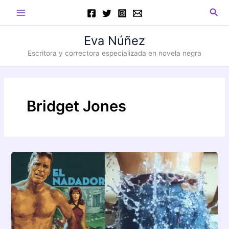
Ir
Main
Busc
al
Menu
contenido
Eva Núñez
Escritora y correctora especializada en novela negra
Bridget Jones