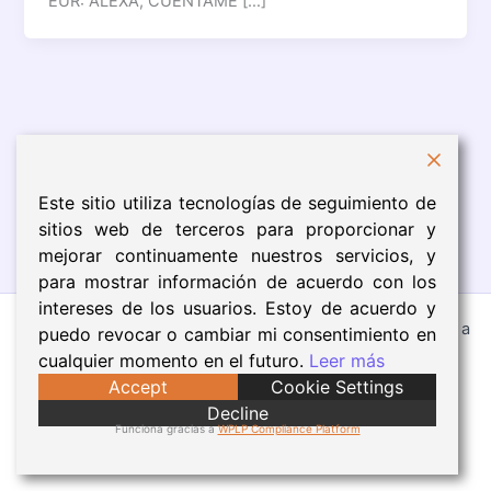
EUR: ALEXA, CUÉNTAME […]
Este sitio utiliza tecnologías de seguimiento de
sitios web de terceros para proporcionar y
mejorar continuamente nuestros servicios, y
para mostrar información de acuerdo con los
intereses de los usuarios. Estoy de acuerdo y
Todos los derechos © 2026 Eva Núñez | Funciona gracias a
puedo revocar o cambiar mi consentimiento en
Tema Astra para WordPress
cualquier momento en el futuro.
Leer más
Accept
Cookie Settings
Aviso Legal
Decline
Política de Cookies
Funciona gracias a
WPLP Compliance Platform
Política de Privacidad