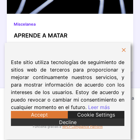
Miscelanea
APRENDE A MATAR
Hoy quiero presentaros la novela que acabo de
lanzar a través de Amazon: Aprende a matar.
Aprende a matar es […]
Este sitio utiliza tecnologías de seguimiento de
sitios web de terceros para proporcionar y
mejorar continuamente nuestros servicios, y
para mostrar información de acuerdo con los
intereses de los usuarios. Estoy de acuerdo y
Todos los derechos © 2026 Eva Núñez | Funciona gracias a
puedo revocar o cambiar mi consentimiento en
Tema Astra para WordPress
cualquier momento en el futuro.
Leer más
Accept
Cookie Settings
Aviso Legal
Decline
Política de Cookies
Funciona gracias a
WPLP Compliance Platform
Política de Privacidad