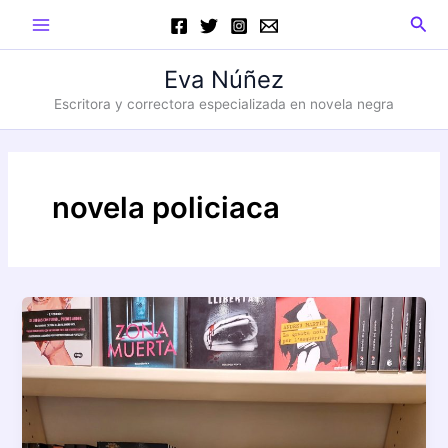
Ir
Main
Busc
al
Menu
contenido
Eva Núñez
Escritora y correctora especializada en novela negra
novela policiaca