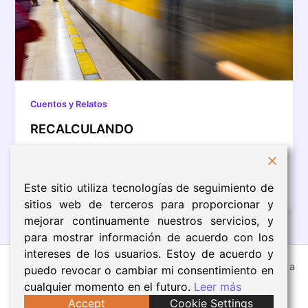
Cuentos y Relatos
RECALCULANDO
MAÑANA DEL LUNES – ESTACIÓN DE CERCANÍAS
7:55 «Buenos días, equipo. La reunión semanal
queda cancelada. Como sabéis, salgo para […]
Este sitio utiliza tecnologías de seguimiento de
sitios web de terceros para proporcionar y
mejorar continuamente nuestros servicios, y
para mostrar información de acuerdo con los
intereses de los usuarios. Estoy de acuerdo y
Todos los derechos © 2026 Eva Núñez | Funciona gracias a
puedo revocar o cambiar mi consentimiento en
Tema Astra para WordPress
cualquier momento en el futuro.
Leer más
Accept
Cookie Settings
Aviso Legal