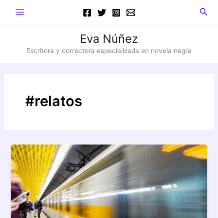
Ir
Main
Busc
al
Menu
contenido
Eva Núñez
Escritora y correctora especializada en novela negra
#relatos