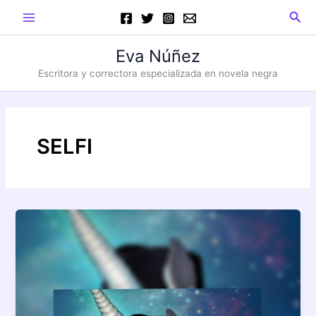
Ir
Main
Busc
al
Menu
contenido
Eva Núñez
Escritora y correctora especializada en novela negra
SELFI