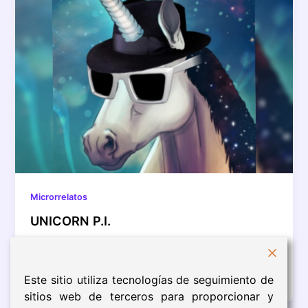
Microrrelatos
UNICORN P.I.
Todo por un selfi, siempre igual! Desde que abrió su
agencia de detectives, UNICORN P.I., raro era el día
que […]
Este sitio utiliza tecnologías de seguimiento de
sitios web de terceros para proporcionar y