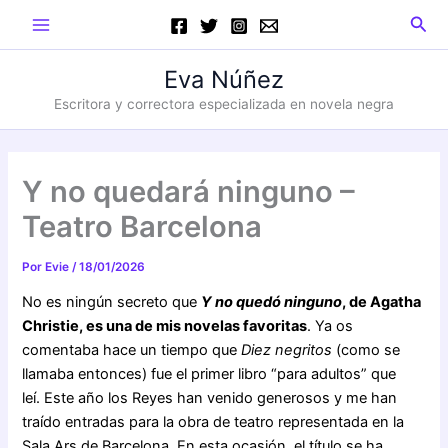
Ir
Main
Busc
al
Menu
contenido
Eva Núñez
Escritora y correctora especializada en novela negra
Y no quedará ninguno –
Teatro Barcelona
Por
Evie
/
18/01/2026
No es ningún secreto que
Y no quedó ninguno
, de Agatha
Christie, es una de mis novelas favoritas
. Ya os
comentaba hace un tiempo que
Diez negritos
(como se
llamaba entonces) fue el primer libro “para adultos” que
leí. Este año los Reyes han venido generosos y me han
traído entradas para la obra de teatro representada en la
Sala Ars de Barcelona. En esta ocasión, el título se ha