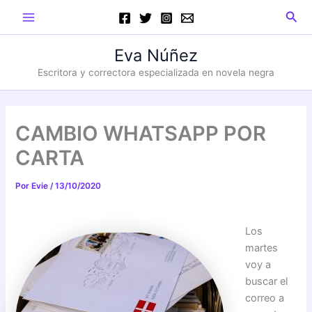
Ir
Main
Busc
al
Menu
contenido
Eva Núñez
Escritora y correctora especializada en novela negra
CAMBIO WHATSAPP POR
CARTA
Por
Evie
/
13/10/2020
Los
martes
voy a
buscar el
correo a