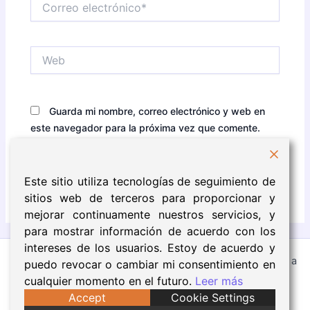
electrónico*
Web
Guarda mi nombre, correo electrónico y web en
este navegador para la próxima vez que comente.
Este sitio utiliza tecnologías de seguimiento de
sitios web de terceros para proporcionar y
mejorar continuamente nuestros servicios, y
para mostrar información de acuerdo con los
intereses de los usuarios. Estoy de acuerdo y
Todos los derechos © 2026 Eva Núñez | Funciona gracias a
puedo revocar o cambiar mi consentimiento en
Tema Astra para WordPress
cualquier momento en el futuro.
Leer más
Accept
Cookie Settings
Aviso Legal