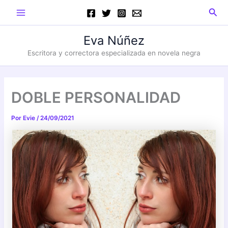
Ir
Main
Busc
al
Menu
contenido
Eva Núñez
Escritora y correctora especializada en novela negra
DOBLE PERSONALIDAD
Por
Evie
/
24/09/2021