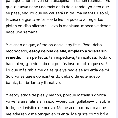
para que ahora lleven una disciplina militar sin rechistar. Es
que la nueva tiene una mala ostia de cuidado, yo creo que
se pasa, seguro que les causará un trauma infantil. Eso sí,
la casa da gusto verla. Hasta les ha puesto a fregar los
platos en días alternos. Llevo la manicura impecable desde
hace una semana.
Y el caso es que, cómo os decía, soy feliz. Pero, debo
reconocerlo,
estoy celosa de ella, empiezo a odiarla sin
remedio
. Tan perfecta, tan expeditiva, tan exitosa. Todo lo
hace bien, ¿puede haber algo más insoportable que eso?
Lo que más rabia me da es que ya nadie se acuerda de mí.
Solo yo sé que sigo existiendo debajo de este nuevo
barniz, tan brillante y llamativo.
Y estoy atada de pies y manos, porque matarla significa
volver a una rutina sin sexo —pero con galletas— y, sobre
todo, ser invisible de nuevo. Me he acostumbrado a que
me admiren y me tengan en cuenta. Me gusta como brilla