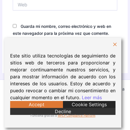
Web
Guarda mi nombre, correo electrónico y web en
este navegador para la próxima vez que comente.
Este sitio utiliza tecnologías de seguimiento de
sitios web de terceros para proporcionar y
mejorar continuamente nuestros servicios, y
para mostrar información de acuerdo con los
intereses de los usuarios. Estoy de acuerdo y
Todos los derechos © 2026 Eva Núñez | Funciona gracias a
puedo revocar o cambiar mi consentimiento en
Tema Astra para WordPress
cualquier momento en el futuro.
Leer más
Accept
Cookie Settings
Aviso Legal
Decline
Política de Cookies
Funciona gracias a
WPLP Compliance Platform
Política de Privacidad