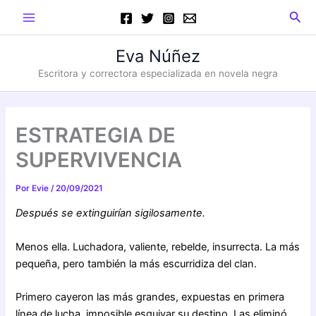
Ir
Main
Busc
al
Menu
contenido
Eva Núñez
Escritora y correctora especializada en novela negra
ESTRATEGIA DE
SUPERVIVENCIA
Por
Evie
/
20/09/2021
Después se extinguirían sigilosamente.
Menos ella. Luchadora, valiente, rebelde, insurrecta. La más
pequeña, pero también la más escurridiza del clan.
Primero cayeron las más grandes, expuestas en primera
línea de lucha, imposible esquivar su destino. Las eliminó