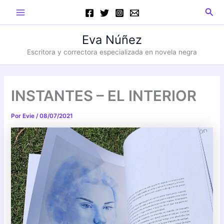
Ir
Main
Busc
al
Menu
contenido
Eva Núñez
Escritora y correctora especializada en novela negra
INSTANTES – EL INTERIOR
Por
Evie
/
08/07/2021