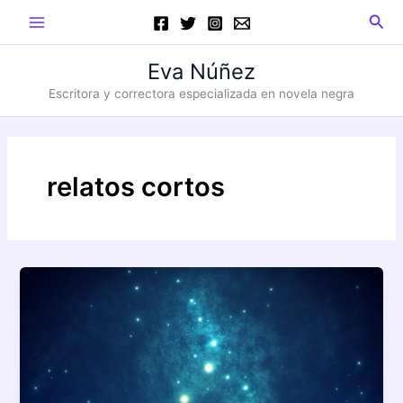
Ir
Main
Busc
al
Menu
contenido
Eva Núñez
Escritora y correctora especializada en novela negra
relatos cortos