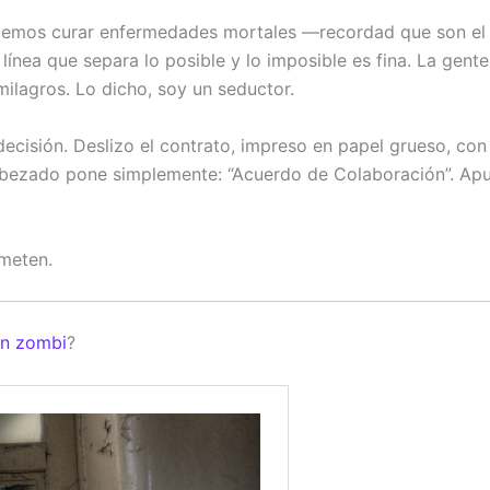
emos curar enfermedades mortales —recordad que son el d
ínea que separa lo posible y lo imposible es fina. La gent
ilagros. Lo dicho, soy un seductor.
ecisión. Deslizo el contrato, impreso en papel grueso, con
cabezado pone simplemente: “Acuerdo de Colaboración”. Apur
ometen.
un zombi
?