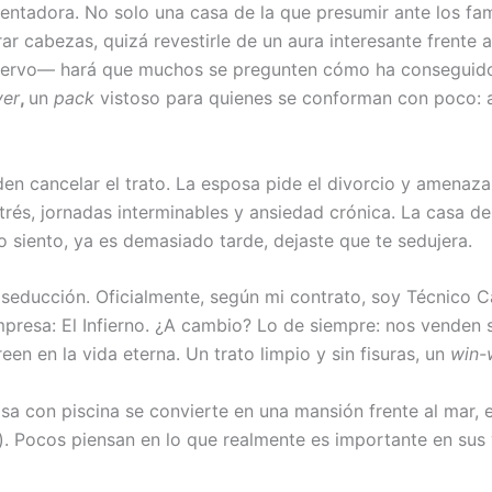
ntadora. No solo una casa de la que presumir ante los fam
r cabezas, quizá revestirle de un aura interesante frente a
servo— hará que muchos se pregunten cómo ha conseguido,
ver
,
un
pack
vistoso para quienes se conforman con poco: aq
n cancelar el trato. La esposa pide el divorcio y amenaza 
trés, jornadas interminables y ansiedad crónica. La casa d
o siento, ya es demasiado tarde, dejaste que te sedujera.
seducción. Oficialmente, según mi contrato, soy Técnico Ca
resa: El Infierno. ¿A cambio? Lo de siempre: nos venden 
en en la vida eterna. Un trato limpio y sin fisuras, un
win-
a con piscina se convierte en una mansión frente al mar, e
). Pocos piensan en lo que realmente es importante en sus 