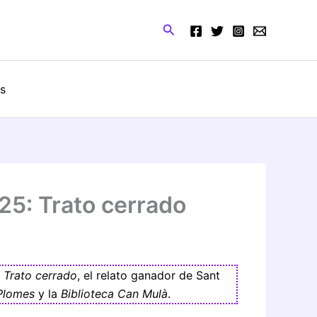
Buscar
os
25: Trato cerrado
a
Trato cerrado
, el relato ganador de Sant
 Plomes
y la
Biblioteca Can Mulà
.