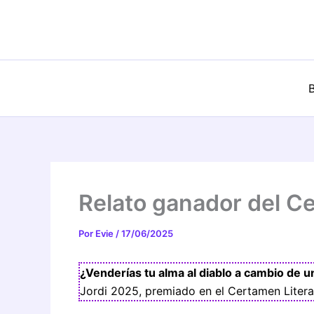
Ir
al
contenido
B
Relato ganador del Ce
Por
Evie
/
17/06/2025
¿Venderías tu alma al diablo a cambio de u
Jordi 2025, premiado en el Certamen Litera