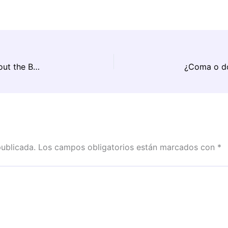
El chico de la piscina en Bridget Jones – Mad About the Boy: De El nadador a Levi’s y Burt Lancaster
publicada.
Los campos obligatorios están marcados con
*